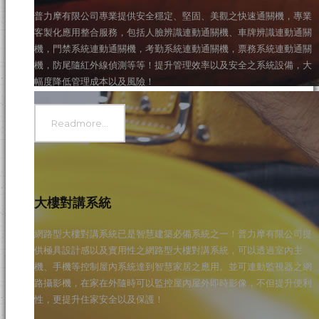
普力摩有限公司專業提供安全穩定、堅固、美觀之快速通關機，專業
客製化應用整合服務，包括人臉辨識連動通關機、車牌辨識連動通關
機，門禁系統連動通關機，考勤系統連動通關機，票務系統連動通關
機，防尾隨紅外線偵測等等！提升管理效率以及安全之系統設備，大
幅度降低管理成本以及風險！
Readmore...
大樓對講系統
網路型大樓對講系統已是智慧建築必備系統之一！普力摩有限公司提
供極具設計感以及實用性之網路型大樓對講系統，可以透過室內主
機、手機等控制屋內系統達到智慧家居之應用。並可連動監視器之網
路攝影機，在家在外隨時可以監控屋內屋外即時影像，不但提升便利
性，更提升住家安全以及保護！