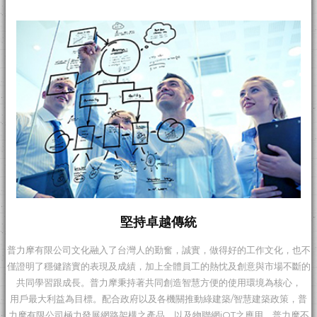
堅持卓越傳統
普力摩有限公司文化融入了台灣人的勤奮，誠實，做得好的工作文化，也不
僅證明了穩健踏實的表現及成績，加上全體員工的熱忱及創意與市場不斷的
共同學習跟成長。普力摩秉持著共同創造智慧方便的使用環境為核心，
用戶最大利益為目標。配合政府以及各機關推動綠建築/智慧建築政策，普
力摩有限公司極力發展網路架構之產品，以及物聯網iOT之應用。普力摩不