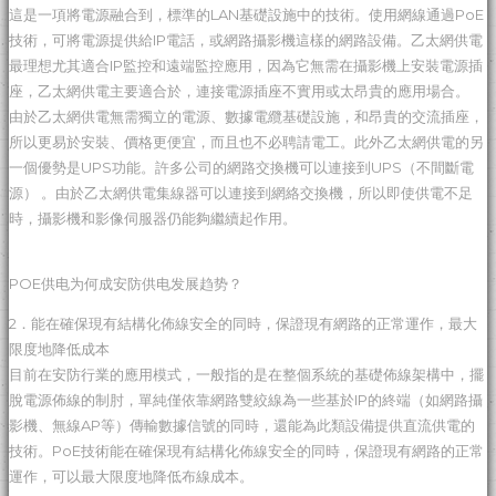
這是一項將電源融合到，標準的LAN基礎設施中的技術。使用網線通過PoE
技術，可將電源提供給IP電話，或網路攝影機這樣的網路設備。乙太網供電
最理想尤其適合IP監控和遠端監控應用，因為它無需在攝影機上安裝電源插
座，乙太網供電主要適合於，連接電源插座不實用或太昂貴的應用場合。
由於乙太網供電無需獨立的電源、數據電纜基礎設施，和昂貴的交流插座，
所以更易於安裝、價格更便宜，而且也不必聘請電工。此外乙太網供電的另
一個優勢是UPS功能。許多公司的網路交換機可以連接到UPS（不間斷電
源） 。由於乙太網供電集線器可以連接到網絡交換機，所以即使供電不足
時，攝影機和影像伺服器仍能夠繼續起作用。
POE供电为何成安防供电发展趋势？
2．能在確保現有結構化佈線安全的同時，保證現有網路的正常運作，最大
限度地降低成本
目前在安防行業的應用模式，一般指的是在整個系統的基礎佈線架構中，擺
脫電源佈線的制肘，單純僅依靠網路雙絞線為一些基於IP的終端（如網路攝
影機、無線AP等）傳輸數據信號的同時，還能為此類設備提供直流供電的
技術。PoE技術能在確保現有結構化佈線安全的同時，保證現有網路的正常
運作，可以最大限度地降低布線成本。