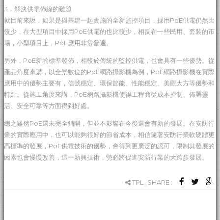
3．解決供電佈線的難題
就目前來說，如果是與基建一起實施的全新監控項目，採用PoE供電仍然比
較少，在大型項目中採用PoE供電的也比較少，相反在一些民用、套裝的市
場，小型項目上，PoE應用非常普遍。
另外，PoE新的標準發佈，相較於傳統的監控供電，也會具有一些優勢。從
產品角度來講，以全景數位的PoE網路攝影機為例，PoE網路攝影機在實際
應用中的優勢主要有，信號穩定、環保節能、性能穩定、美觀大方等優勢和
特點。從施工角度來講，PoE網路攝影機使得工程商從成本控制、佈署靈
活、安全可靠等方面得到好處。
總之雖然PoE還未完全鋪開，但並不影響在今後還會有新的發展。在安防行
業的實際應用中，也可以能夠很好的節省成本，相信隨著安防行業軟硬體更
高標準的發展，PoE供電技術的優勢，會得到更廣泛的認可，限制其發展的
因素也會慢慢改善，這一新興技術，勢必將促進安防行業的大跨步發展。
TPL_SHARE :