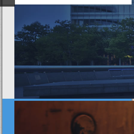
ded
專業可靠的監視器
夥伴
聯絡普力摩