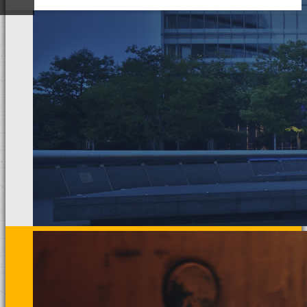
ded
專業可靠的監視器
夥伴
聯絡普力摩