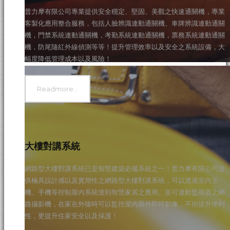
普力摩有限公司專業提供安全穩定、堅固、美觀之快速通關機，專業
客製化應用整合服務，包括人臉辨識連動通關機、車牌辨識連動通關
機，門禁系統連動通關機，考勤系統連動通關機，票務系統連動通關
機，防尾隨紅外線偵測等等！提升管理效率以及安全之系統設備，大
幅度降低管理成本以及風險！
Readmore...
大樓對講系統
網路型大樓對講系統已是智慧建築必備系統之一！普力摩有限公司提
供極具設計感以及實用性之網路型大樓對講系統，可以透過室內主
機、手機等控制屋內系統達到智慧家居之應用。並可連動監視器之網
路攝影機，在家在外隨時可以監控屋內屋外即時影像，不但提升便利
性，更提升住家安全以及保護！