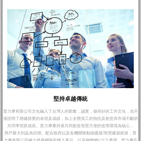
堅持卓越傳統
普力摩有限公司文化融入了台灣人的勤奮，誠實，做得好的工作文化，也不
僅證明了穩健踏實的表現及成績，加上全體員工的熱忱及創意與市場不斷的
共同學習跟成長。普力摩秉持著共同創造智慧方便的使用環境為核心，
用戶最大利益為目標。配合政府以及各機關推動綠建築/智慧建築政策，普
力摩有限公司極力發展網路架構之產品，以及物聯網iOT之應用。普力摩不