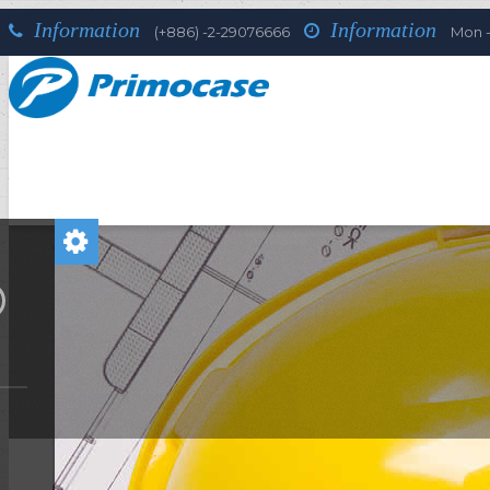
Information
Information
(+886) -2-29076666
Mon - 