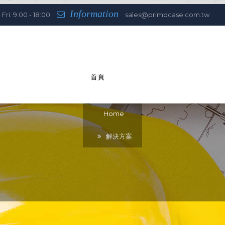
Information
Fri: 9:00 - 18:00
sales@primocase.com.tw
首頁
You are here:
Home
解決方案